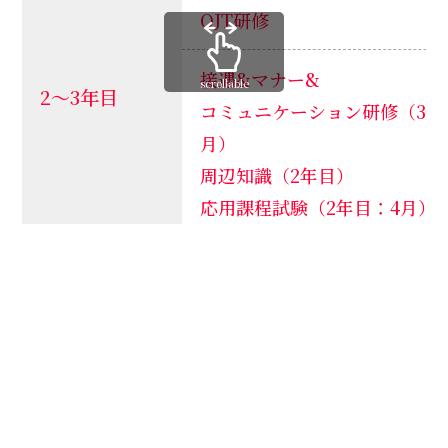
OJT研修
接遇&マナー&
scrollable
2～3年目
コミュニケーション研修（3年
月）
周辺知識（2年目）
応用課程試験（2年目：4月）
新入社員研修（4月）
フォローアップ研修（9月）
OJT研修
1年目
接遇&マナー研修【基本】（
一般課程試験（4月）