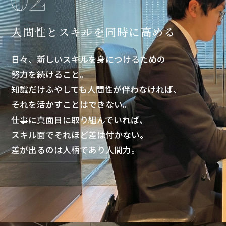
人間性とスキルを同時に高める
日々、新しいスキルを身につけるための
努力を続けること。
知識だけふやしても人間性が伴わなければ、
それを活かすことはできない。
仕事に真面目に取り組んでいれば、
スキル面でそれほど差は付かない。
差が出るのは人柄であり人間力。